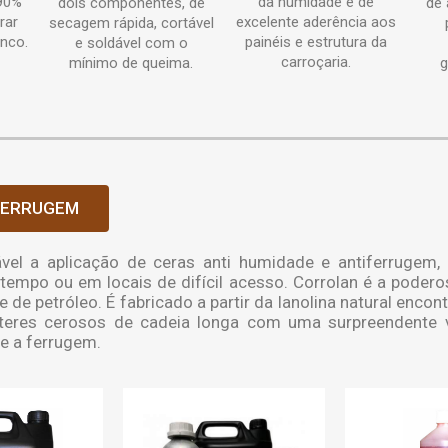
90%
da humidade e de
dois componentes, de
de 
rar
excelente aderência aos
secagem rápida, cortável
inco.
painéis e estrutura da
e soldável com o
carroçaria.
mínimo de queima.
g
 FERRUGEM
ável a aplicação de ceras anti humidade e antiferrugem
empo ou em locais de difícil acesso. Corrolan é a poderosa
e petróleo. É fabricado a partir da lanolina natural encont
eres cerosos de cadeia longa com uma surpreendente v
 e a ferrugem.