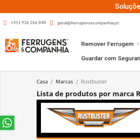
Soluçõe
geral@ferrugensecompanhia.pt
+351 936 266 848
Remover Ferrugem
Guardar com Segura
Casa
Marcas
Rustbuster
Lista de produtos por marca 