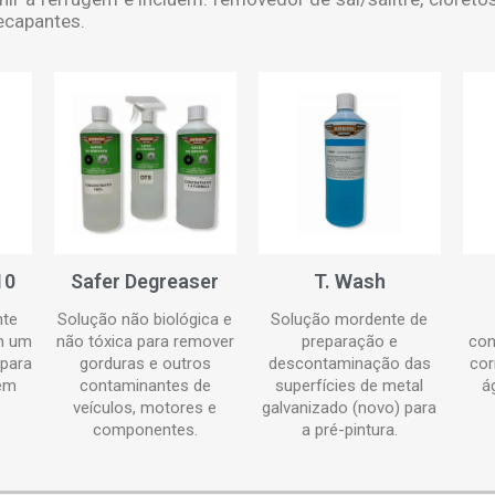
ecapantes.
10
Safer Degreaser
T. Wash
nte
Solução não biológica e
Solução mordente de
m um
não tóxica para remover
preparação e
con
 para
gorduras e outros
descontaminação das
cor
 em
contaminantes de
superfícies de metal
á
veículos, motores e
galvanizado (novo) para
componentes.
a pré-pintura.