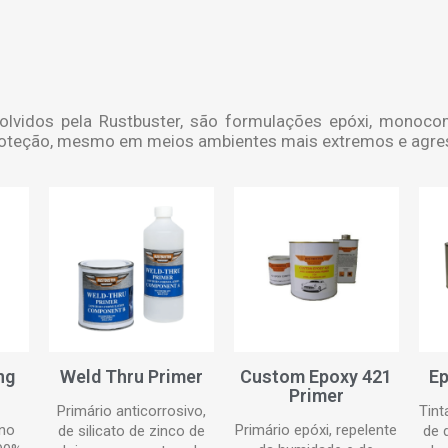
nvolvidos pela Rustbuster, são formulações epóxi, mono
oteção, mesmo em meios ambientes mais extremos e agres
ng
Weld Thru Primer
Custom Epoxy 421
Ep
Primer
Primário anticorrosivo,
Tint
ono
Primário epóxi, repelente
de silicato de zinco de
de 