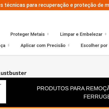
s técnicas para recuperação e proteção de ma
Proteger Metais
Limpar e Embelezar
nça
Aplicar com Precisão
Escolher por
Rustbuster
PRODUTOS PARA REMOÇÃ
FERRUG