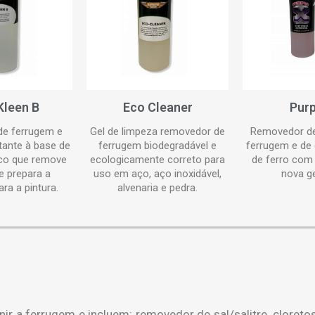
Kleen B
Eco Cleaner
Purp
e ferrugem e
Gel de limpeza removedor de
Removedor d
tante à base de
ferrugem biodegradável e
ferrugem e de
ico que remove
ecologicamente correto para
de ferro com
e prepara a
uso em aço, aço inoxidável,
nova g
ara a pintura.
alvenaria e pedra.
r a ferrugem e incluem: removedor de sal/salitre, cloreto