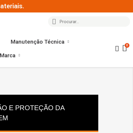
teriais.
Manutenção Técnica
 Marca
O E PROTEÇÃO DA
EM