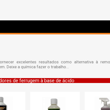
necer excelentes resultados como alternativa à rem
em. Deixe a química fazer o trabalho...
ores de ferrugem à base de ácido