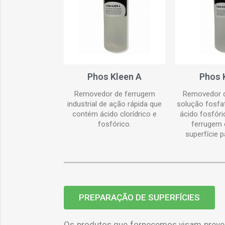
Phos Kleen A
Phos 
Removedor de ferrugem
Removedor d
industrial de ação rápida que
solução fosfa
contém ácido clorídrico e
ácido fosfór
fosfórico.
ferrugem 
superfície p
PREPARAÇÃO DE SUPERFÍCIES
Os produtos que fornecemos visam preveni