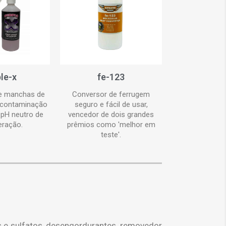
le-x
fe-123
e manchas de
Conversor de ferrugem
 contaminação
seguro e fácil de usar,
 pH neutro de
vencedor de dois grandes
eração.
prêmios como 'melhor em
teste'.
s e sulfatos, desengordurantes, removedor