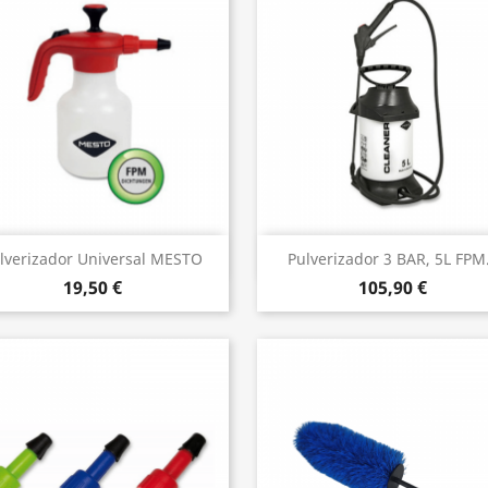
Vista rápida
Vista rápida


lverizador Universal MESTO
Pulverizador 3 BAR, 5L FPM.
19,50 €
105,90 €