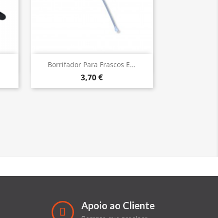
Vista rápida

Borrifador Para Frascos E...
3,70 €
Apoio ao Cliente