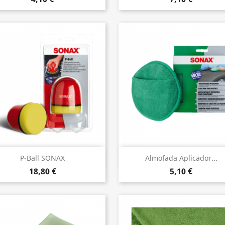
Vista rápida
Vista rápida


P-Ball SONAX
Almofada Aplicador...
18,80 €
5,10 €