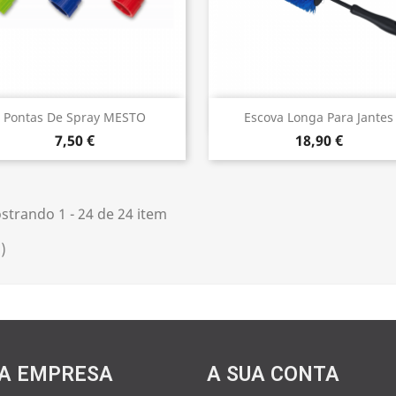
Vista rápida
Vista rápida


Pontas De Spray MESTO
Escova Longa Para Jantes
7,50 €
18,90 €
strando 1 - 24 de 24 item
)
A EMPRESA
A SUA CONTA