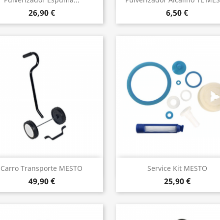


26,90 €
6,50 €
Vista rápida
Vista rápida


Carro Transporte MESTO
Service Kit MESTO
49,90 €
25,90 €