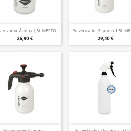
Vista rápida
Vista rápida


verizador Ácidos 1,5L MESTO
Pulverizador Espuma 1.5L M
26,90 €
29,40 €
Vista rápida
Vista rápida
Pulverizador Espuma...
Pulverizador Alcalino 1L ME