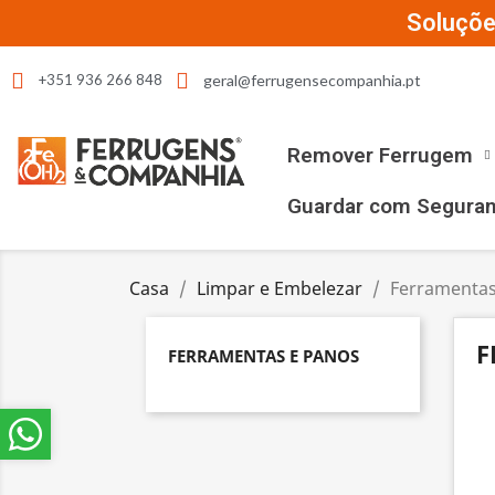
Soluçõe
geral@ferrugensecompanhia.pt
+351 936 266 848
Remover Ferrugem
Guardar com Segura
Casa
Limpar e Embelezar
Ferramentas
F
FERRAMENTAS E PANOS