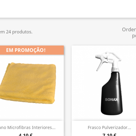
Orde
em 24 produtos.
p
EM PROMOÇÃO!
Vista rápida
Vista rápida


no Microfibras Interiores...
Frasco Pulverizador...
4,10 €
7,10 €