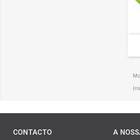
Mo
(ns
CONTACTO
A NOSS