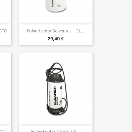
Vista rápida

ESTO
Pulverizador Solventes 1.5L...
29,40 €
Vista rápida
STO
Pulverizador 3 BAR, 10L...