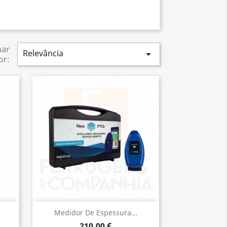
nar
Relevância

or:
Vista rápida

Medidor De Espessura...
210,00 €