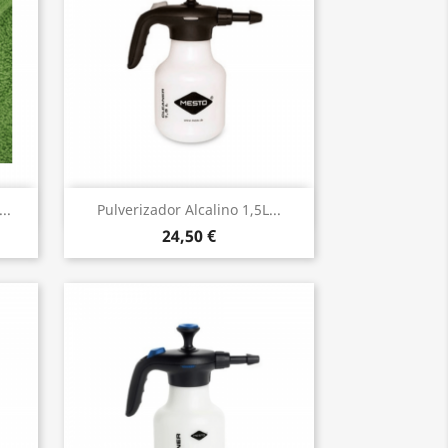
Vista rápida

..
Pulverizador Alcalino 1,5L...
24,50 €