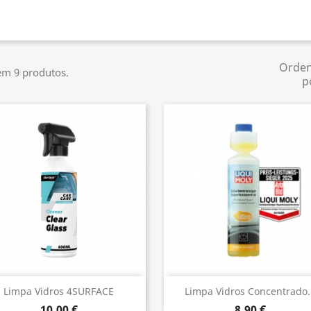
Orde
em 9 produtos.
p
Vista rápida
Vista rápida


Limpa Vidros 4SURFACE
Limpa Vidros Concentrado..
10,00 €
8,90 €