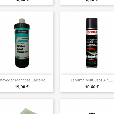
Vista rápida
Vista rápida


movedor Manchas Calcário...
Espuma Multiusos APC...
19,90 €
10,60 €