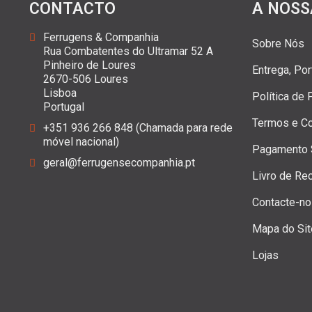
CONTACTO
A NOSS
Ferrugens & Companhia
Sobre Nós
Rua Combatentes do Ultramar 52 A
Pinheiro de Loures
Entrega, Po
2670-506 Loures
Lisboa
Política de
Portugal
Termos e C
+351 936 266 848 (Chamada para rede
móvel nacional)
Pagamento 
geral@ferrugensecompanhia.pt
Livro de Re
Contacte-n
Mapa do Sit
Lojas