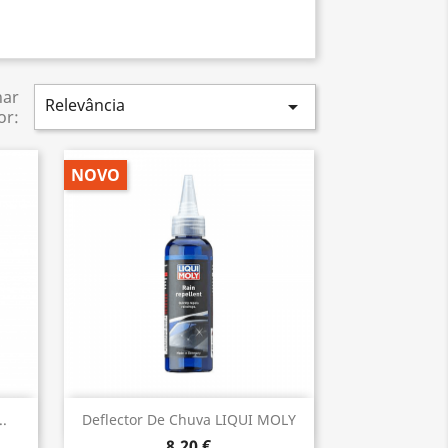
nar
Relevância

or:
NOVO
Vista rápida

.
Deflector De Chuva LIQUI MOLY
8,20 €