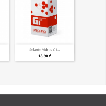
Vista rápida

Selante Vidros G1...
18,90 €