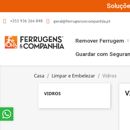
Soluçõe
geral@ferrugensecompanhia.pt
+351 936 266 848
Remover Ferrugem
Guardar com Segura
Casa
Limpar e Embelezar
Vidros
V
VIDROS