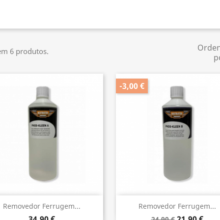
Orde
em 6 produtos.
p
-3,00 €
Vista rápida
Vista rápida


Removedor Ferrugem...
Removedor Ferrugem...
34,90 €
21,90 €
24,90 €