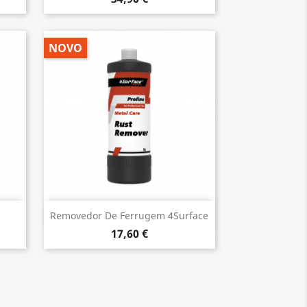
NOVO
Vista rápida

Removedor De Ferrugem 4Surface
17,60 €