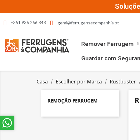
Soluçõe
geral@ferrugensecompanhia.pt
+351 936 266 848
Remover Ferrugem
Guardar com Segura
Casa
Escolher por Marca
Rustbuster
R
REMOÇÃO FERRUGEM