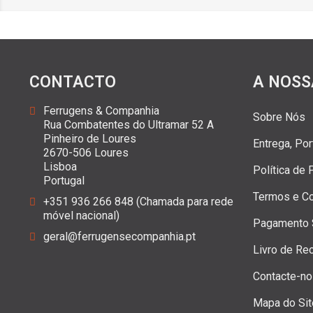
CONTACTO
A NOSS
Ferrugens & Companhia
Sobre Nós
Rua Combatentes do Ultramar 52 A
Pinheiro de Loures
Entrega, Po
2670-506 Loures
Lisboa
Política de
Portugal
Termos e C
+351 936 266 848 (Chamada para rede
móvel nacional)
Pagamento 
geral@ferrugensecompanhia.pt
Livro de Re
Contacte-n
Mapa do Sit