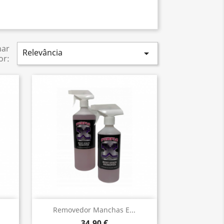
nar
Relevância

or:
Vista rápida

Removedor Manchas E...
34,90 €