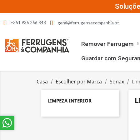
Soluçõe
geral@ferrugensecompanhia.pt
+351 936 266 848
Remover Ferrugem
Guardar com Segura
Casa
Escolher por Marca
Sonax
Lim
L
LIMPEZA INTERIOR