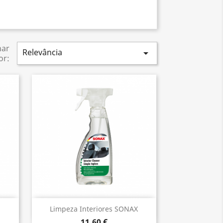
nar
Relevância

or:
Vista rápida

Limpeza Interiores SONAX
11,60 €