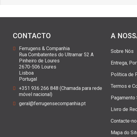
CONTACTO
A NOSS
Ferrugens & Companhia
Sobre Nós
Rua Combatentes do Ultramar 52 A
Pinheiro de Loures
Entrega, Po
2670-506 Loures
Lisboa
Política de
Portugal
Termos e C
+351 936 266 848 (Chamada para rede
móvel nacional)
Pagamento 
geral@ferrugensecompanhia.pt
Livro de Re
Contacte-n
Mapa do Sit