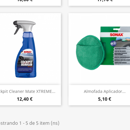
Vista rápida
Vista rápida


kpit Cleaner Mate XTREME...
Almofada Aplicador...
12,40 €
5,10 €
trando 1 - 5 de 5 item (ns)