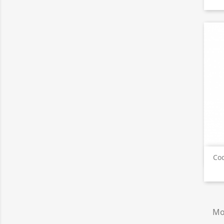
Coc
Mos