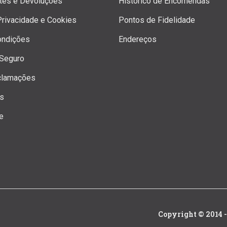
rtes e Devoluções
Histórico de Encomendas
 Privacidade e Cookies
Pontos de Fidelidade
ondições
Endereços
Seguro
clamações
os
e
Copyright © 2014 -