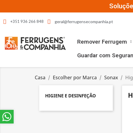
Soluçõe
geral@ferrugensecompanhia.pt
+351 936 266 848
Remover Ferrugem
Guardar com Segura
Casa
Escolher por Marca
Sonax
Hig
H
HIGIENE E DESINFEÇÃO