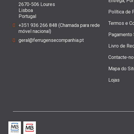
Entrega, Po
2670-506 Loures
Lisboa
Política de
Portugal
Termos e C
+351 936 266 848 (Chamada para rede
móvel nacional)
Pagamento 
geral@ferrugensecompanhia.pt
Livro de Re
Contacte-n
Mapa do Sit
Lojas