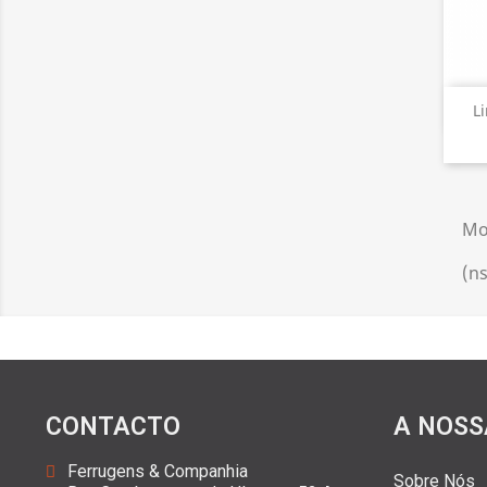
L
Mo
(ns
CONTACTO
A NOSS
Ferrugens & Companhia
Sobre Nós