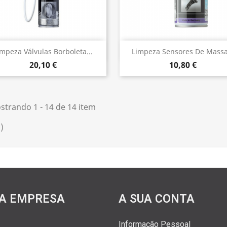
Vista rápida
Vista rápida


impeza Válvulas Borboleta...
Limpeza Sensores De Massa.
20,10 €
10,80 €
strando 1 - 14 de 14 item
)
A EMPRESA
A SUA CONTA
Informação Pessoal