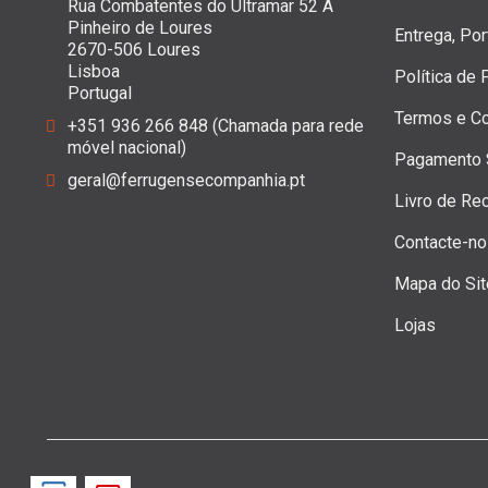
Rua Combatentes do Ultramar 52 A
Pinheiro de Loures
Entrega, Po
2670-506 Loures
Lisboa
Política de
Portugal
Termos e C
+351 936 266 848 (Chamada para rede
móvel nacional)
Pagamento 
geral@ferrugensecompanhia.pt
Livro de Re
Contacte-n
Mapa do Sit
Lojas