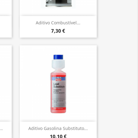
Vista rápida

Aditivo Combustível...
7,30 €
Vista rápida

..
Aditivo Gasolina Substituto...
10,10 €