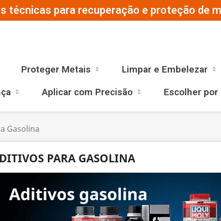
s técnicas para recuperação e proteção de ma
Proteger Metais
Limpar e Embelezar
nça
Aplicar com Precisão
Escolher por
ra Gasolina
DITIVOS PARA GASOLINA