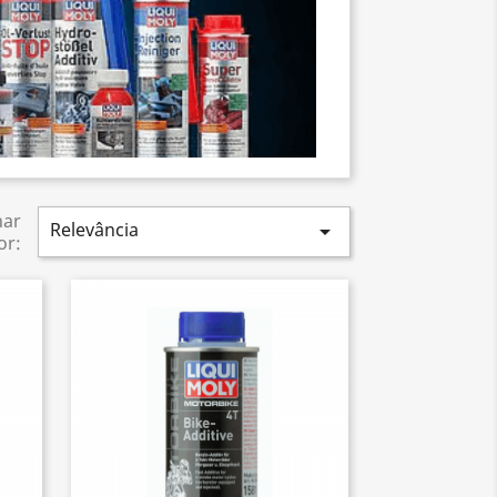
nar
Relevância

or: