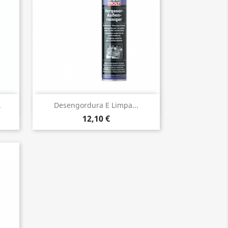
Vista rápida

.
Desen­gor­dura E Limpa...
12,10 €