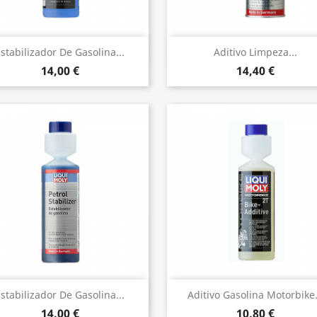
Vista rápida
Vista rápida


stabilizador De Gasolina...
Aditivo Limpeza...
14,00 €
14,40 €
Vista rápida
Vista rápida


stabilizador De Gasolina...
Aditivo Gasolina Motorbike.
14,00 €
10,80 €