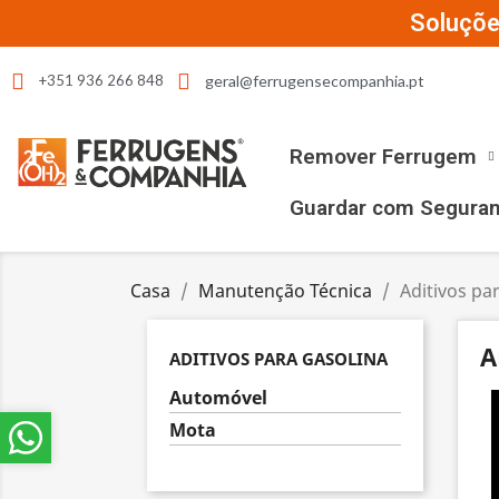
Soluçõe
geral@ferrugensecompanhia.pt
+351 936 266 848
Remover Ferrugem
Guardar com Segura
Casa
Manutenção Técnica
Aditivos pa
A
ADITIVOS PARA GASOLINA
Automóvel
Mota