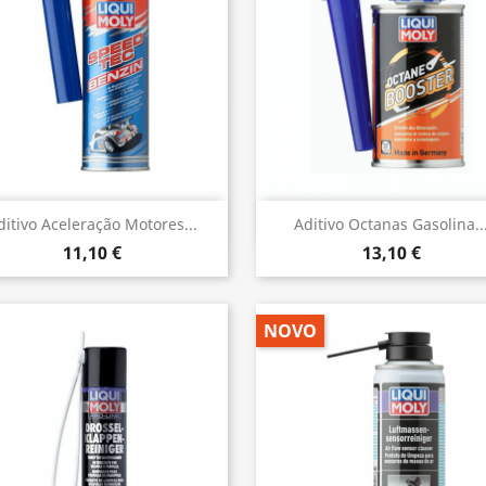
Vista rápida
Vista rápida


ditivo Aceleração Motores...
Aditivo Octanas Gasolina..
11,10 €
13,10 €
NOVO