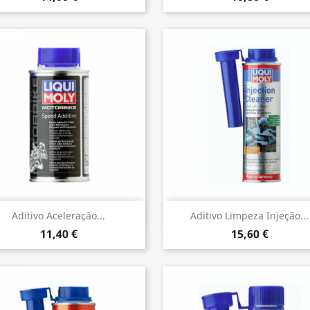
Vista rápida
Vista rápida


Aditivo Aceleração...
Aditivo Limpeza Injeção...
11,40 €
15,60 €