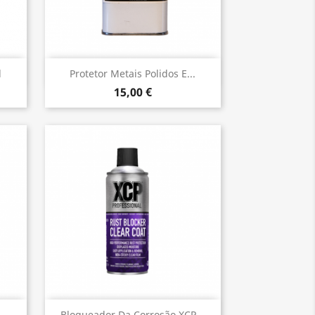
Vista rápida

l
Protetor Metais Polidos E...
15,00 €
Vista rápida
Bloqueador Da Corrosão XCP...