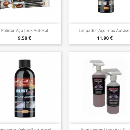
Vista rápida
Vista rápida


Polidor Aço Inox Autosol
Limpador Aço Inox Autoso
9,50 €
11,90 €
Vista rápida
Vista rápida
movedor Oxidação Autosol...
Removedor Manchas E...