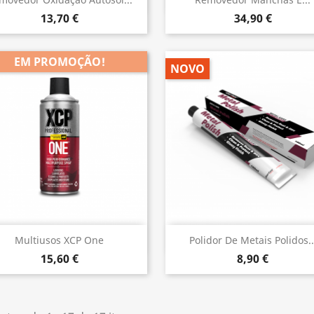


13,70 €
34,90 €
EM PROMOÇÃO!
NOVO
Vista rápida
Vista rápida


Multiusos XCP One
Polidor De Metais Polidos..
15,60 €
8,90 €