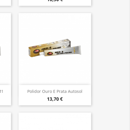
Vista rápida

M1
Polidor Ouro E Prata Autosol
13,70 €