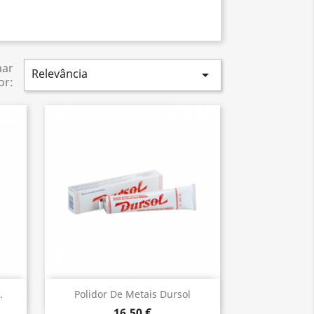
nar
Relevância

or:
Vista rápida

.
Polidor De Metais Dursol
16,50 €