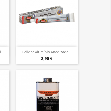
Vista rápida

l
Polidor Alumínio Anodizado...
8,90 €