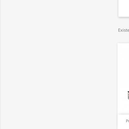
Exist
P