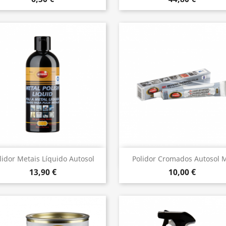
Vista rápida
Vista rápida


lidor Metais Líquido Autosol
Polidor Cromados Autosol 
13,90 €
10,00 €