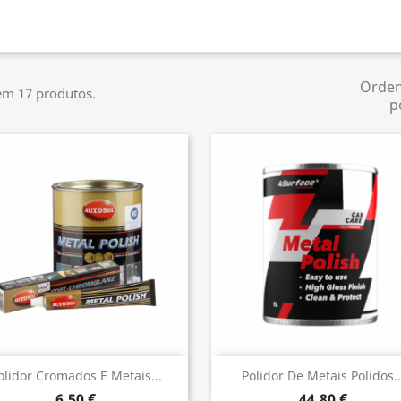
Orde
em 17 produtos.
p
Vista rápida
Vista rápida


olidor Cromados E Metais...
Polidor De Metais Polidos..
6,50 €
44,80 €