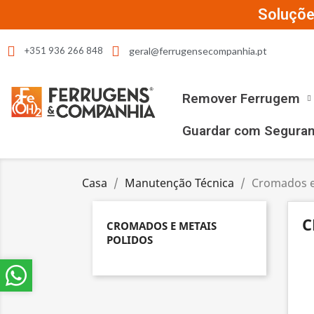
Soluçõe
geral@ferrugensecompanhia.pt
+351 936 266 848
Remover Ferrugem
Guardar com Segura
Casa
Manutenção Técnica
Cromados e
C
CROMADOS E METAIS
POLIDOS