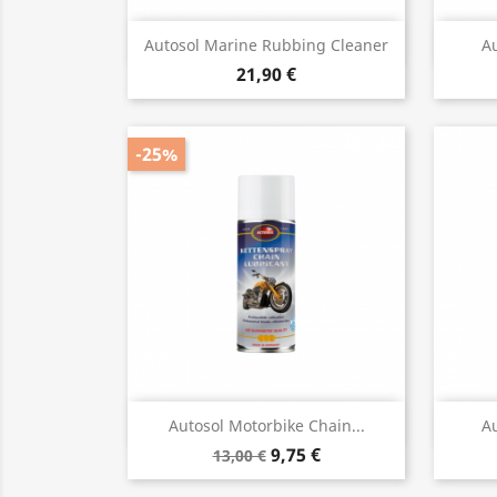
Vista rápida

Autosol Marine Rubbing Cleaner
Au
21,90 €
-25%
Vista rápida

Autosol Motorbike Chain...
Au
9,75 €
13,00 €