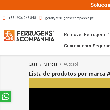
Soluçõe
geral@ferrugensecompanhia.pt
+351 936 266 848
Remover Ferrugem
Guardar com Segura
Casa
Marcas
Autosol
Lista de produtos por marca 