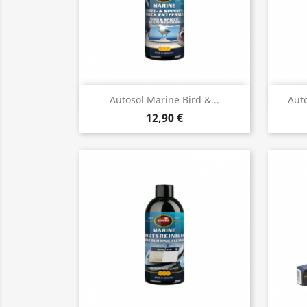
Vista rápida

Autosol Marine Bird &...
Aut
12,90 €