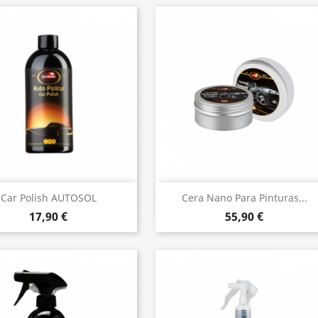
Vista rápida
Vista rápida


Car Polish AUTOSOL
Cera Nano Para Pinturas...
17,90 €
55,90 €