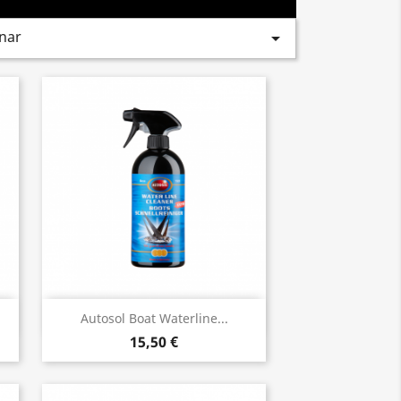
nar

Vista rápida

Autosol Boat Waterline...
15,50 €