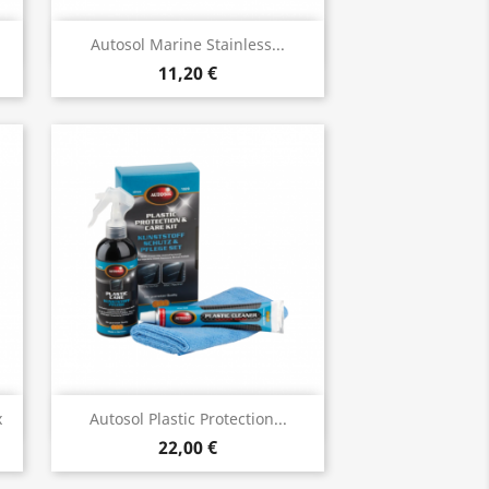
Vista rápida

Autosol Marine Stainless...
11,20 €
Vista rápida

x
Autosol Plastic Protection...
22,00 €