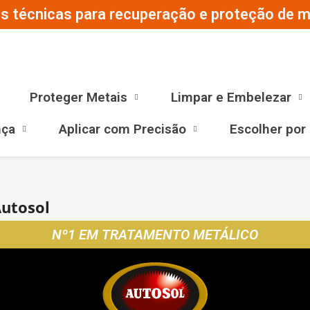
s técnicas para recuperação e proteção de ma
Proteger Metais
Limpar e Embelezar
nça
Aplicar com Precisão
Escolher por
Autosol
Nº1 EM TRATAMENTO METÁLICO