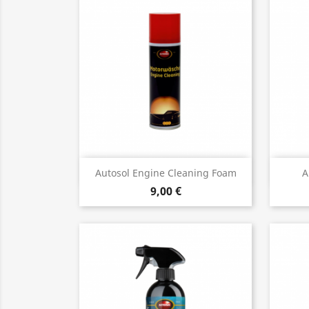
Vista rápida

Autosol Engine Cleaning Foam
A
9,00 €