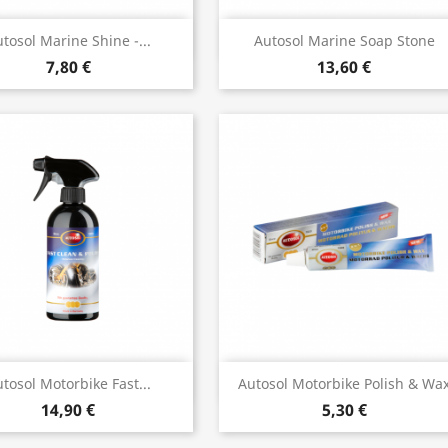
Vista rápida
Vista rápida


tosol Marine Shine -...
Autosol Marine Soap Stone
7,80 €
13,60 €
Vista rápida
Vista rápida


tosol Motorbike Fast...
Autosol Motorbike Polish & Wa
14,90 €
5,30 €