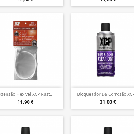
Vista rápida
Vista rápida


xtensão Flexível XCP Rust...
Bloqueador Da Corrosão XCP
11,90 €
31,00 €