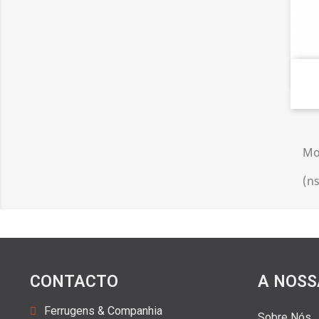
Mo
(ns
CONTACTO
A NOSS
Ferrugens & Companhia
Sobre Nós