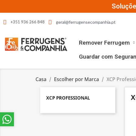
Soluçõe
geral@ferrugensecompanhia.pt
+351 936 266 848
Remover Ferrugem
Guardar com Segura
Casa
Escolher por Marca
XCP Professi
X
XCP PROFESSIONAL