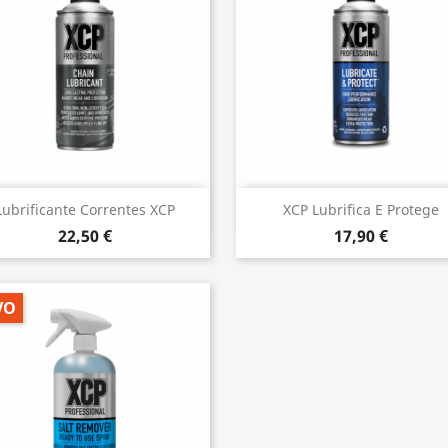
Vista rápida
Vista rápida


Lubrificante Correntes XCP
XCP Lubrifica E Protege
22,50 €
17,90 €
VO