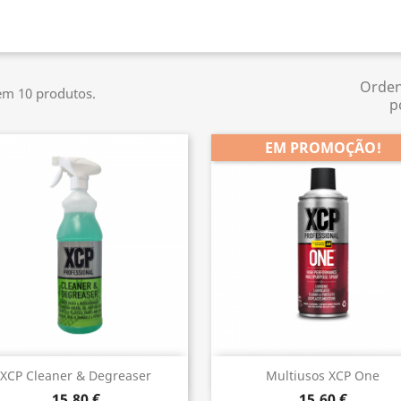
Orde
em 10 produtos.
p
EM PROMOÇÃO!
Vista rápida
Vista rápida


XCP Cleaner & Degreaser
Multiusos XCP One
15,80 €
15,60 €