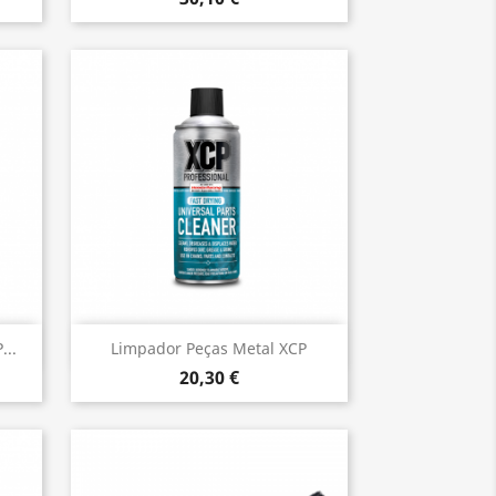
Vista rápida

...
Limpador Peças Metal XCP
20,30 €