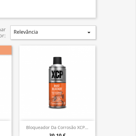
nar
Relevância

or:
Vista rápida

Bloqueador Da Corrosão XCP...
30,10 €