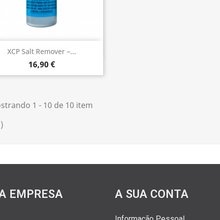
Vista rápida

XCP Salt Remover –...
16,90 €
strando 1 - 10 de 10 item
)
A EMPRESA
A SUA CONTA
Informação Pessoal