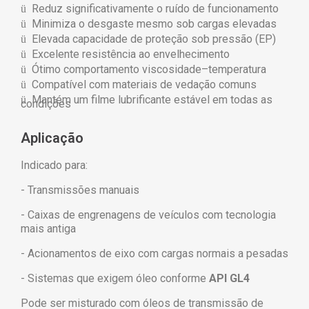
Reduz significativamente o ruído de funcionamento
ü
Minimiza o desgaste mesmo sob cargas elevadas
ü
Elevada capacidade de proteção sob pressão (EP)
ü
Excelente resistência ao envelhecimento
ü
Ótimo comportamento viscosidade–temperatura
ü
Compatível com materiais de vedação comuns
ü
Mantém um filme lubrificante estável em todas as
ü
condições
Aplicação
Indicado para:
- Transmissões manuais
- Caixas de engrenagens de veículos com tecnologia
mais antiga
- Acionamentos de eixo com cargas normais a pesadas
- Sistemas que exigem óleo conforme
API GL4
Pode ser misturado com óleos de transmissão de