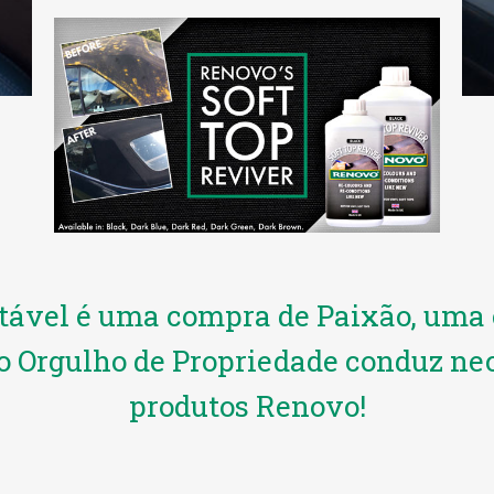
ável é uma compra de Paixão, uma 
 o Orgulho de Propriedade conduz n
produtos Renovo!