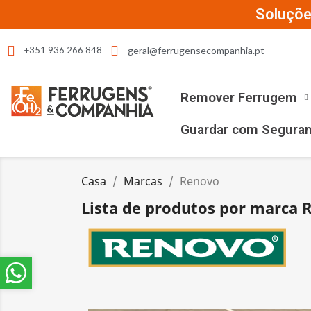
Soluçõe
geral@ferrugensecompanhia.pt
+351 936 266 848
Remover Ferrugem
Guardar com Segura
Casa
Marcas
Renovo
Lista de produtos por marca 