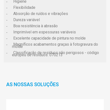
Higiene
-
Flexibilidade
-
Absorção de ruídos e vibrações
-
Dureza variável
-
Boa resistência à abrasão
-
Imprimível em espessuras variáveis
-
Excelente capacidade de pintura no molde
-
Magníficos acabamentos graças à fotogravura do
-
molde
Classificação de resíduos não perigosos - código
-
europeu de resíduos: 070213
AS NOSSAS SOLUÇÕES