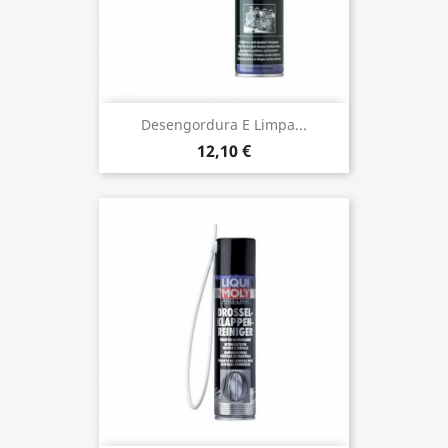
Desen­gor­dura E Limpa...
12,10 €